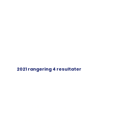
2021 rangering 4 resultater
IOM Resources
IOM-ressurser
Seilnummerering
Registrer båten din
Racing regler for seiling
Selg båten din
Leverandørkoblinger