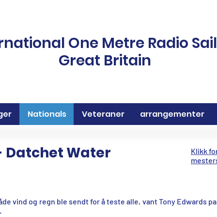
rnational One Metre Radio Sai
Great Britain
ger
Nationals
Veteraner
arrangementer
- Datchet Water
Klikk fo
mester
åde vind og regn ble sendt for å teste alle, vant Tony Edwards p
.