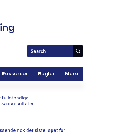
ling
Ressurser
Regler
More
r fullstendige
skapsresultater
assende nok det siste løpet for