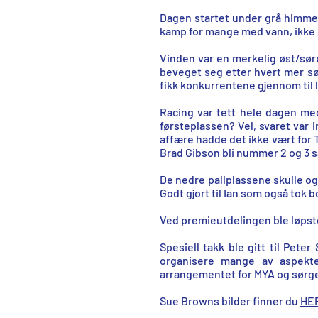
Dagen startet under grå himmel
kamp for mange med vann, ikke b
Vinden var en merkelig øst/sør
beveget seg etter hvert mer sør
fikk konkurrentene gjennom til lø
Racing var tett hele dagen me
førsteplassen? Vel, svaret var i
affære hadde det ikke vært for 
Brad Gibson bli nummer 2 og 3
De nedre pallplassene skulle o
Godt gjort til Ian som også tok 
Ved premieutdelingen ble løpste
Spesiell takk ble gitt til Pet
organisere mange av aspekte
arrangementet for MYA og sørge
Sue Browns bilder finner du
HE