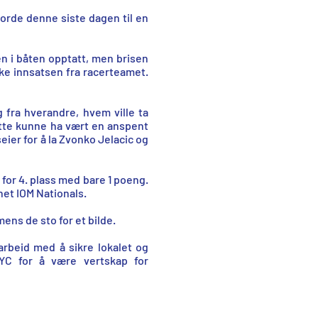
orde denne siste dagen til en
n i båten opptatt, men brisen
ske innsatsen fra racerteamet.
fra hverandre, hvem ville ta
 Dette kunne ha vært en anspent
ier for å la Zvonko Jelacic og
or 4. plass med bare 1 poeng.
net IOM Nationals.
ns de sto for et bilde.
arbeid med å sikre lokalet og
YC for å være vertskap for