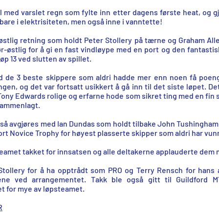
 med varslet regn som fylte inn etter dagens første heat, og gj
are i elektrisiteten, men også inne i vanntette!
østlig retning som holdt Peter Stollery på tærne og Graham Alle
-østlig for å gi en fast vindløype med en port og den fantasti
p 13 ved slutten av spillet.
d de 3 beste skippere som aldri hadde mer enn noen få poeng 
ngen, og det var fortsatt usikkert å gå inn til det siste løpet.
Tony Edwards rolige og erfarne hode som sikret ting med en fin se
 sammenlagt.
gså avgjøres med Ian Dundas som holdt tilbake John Tushingham f
bort Novice Trophy for høyest plasserte skipper som aldri har vun
amet takket for innsatsen og alle deltakerne applauderte dem me
er Stollery for å ha opptrådt som PRO og Terry Rensch for hans 
ne ved arrangementet. Takk ble også gitt til Guildford M
t for mye av løpsteamet.
R