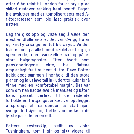
etter å ha reist til London for et bryllup og
sklidd nedover ranking heat board! Dagen
ble avsluttet med et komplisert sett med A-
flåteprotester som ble løst praktisk over
natten.
Dag tre gikk opp og viste seg å være den
mest vindfulle av alle. Det var 'C'-rigg fra av
og Firefly-arrangementet ble avlyst. Vinden
blåste mer parallelt med skoleballet og ga
spennende, men vanskelige racing på et
stort bølgemønster. Etter hvert som
pensjoneringene økte, ble flåtene
omplanlagt fra fire heat til tre. Dave Potter
holdt godt sammen i henhold til den store
planen og la ut lave tall inkludert to kuler for å
vinne med en komfortabel margin. Det var
som om han hadde øvd på manuset og båten
hans passet perfekt til de rådende
forholdene. I utgangspunktet var opplegget
å sprenge ut fra leenden av startlinjen,
svinge til høyre og treffe vindmerket i de
første par - det er enkelt.
Potters søsterskip, seilt av John
Tushingham, kom i gir og gikk videre til