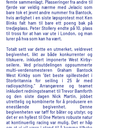
femte sammenlagt. Plasseringer fra andre til
fjerde var veldig nærme med Jelacic som
bare tok et jevnt andre nummer fra Bantock,
hvis ærlighet i en siste løpsprotest mot Ken
Binks falt ham til bare ett poeng bak på
tredjeplass. Peter Stollery endte på 10. plass
til tross for at han var ute i London, og man
lurer på hva som kan ha vært.
Totalt sett var dette en utmerket, veldrevet
begivenhet, likt av både konkurrenter og
tilskuere, inkludert imponerte West Kirby-
seilere. Ved prisutdelingen oppsummerte
multi-verdensmesteren Graham Bantock
West Kirkby som "det beste spillestedet i
Storbritannia for seiling i 25 år med
radioyachting." Arrangørene og teamet
inkludert redningsteamet til Trevor Bamforth
og den siste dagen Nick Martin, jobbet
utrettelig og kombinerte for å produsere en
enestående begivenhet. Denne
begivenheten var tøff for båter og utstyr, og
det er en hyllest til One Meters robuste natur
at kontinuerlig racing var mulig. Det er håp
om at vi vil være i stand til å komme tilbake
til dette utmerkede lokalet i en ikke så fjern