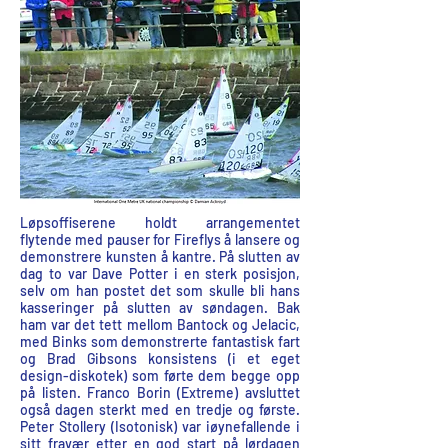
Løpsoffiserene holdt arrangementet
flytende med pauser for Fireflys å lansere og
demonstrere kunsten å kantre. På slutten av
dag to var Dave Potter i en sterk posisjon,
selv om han postet det som skulle bli hans
kasseringer på slutten av søndagen. Bak
ham var det tett mellom Bantock og Jelacic,
med Binks som demonstrerte fantastisk fart
og Brad Gibsons konsistens (i et eget
design-diskotek) som førte dem begge opp
på listen. Franco Borin (Extreme) avsluttet
også dagen sterkt med en tredje og første.
Peter Stollery (Isotonisk) var iøynefallende i
sitt fravær etter en god start på lørdagen