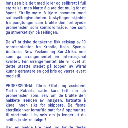
Innsjøen ble delt med joller og seilbrett i full
størrelse, men klarte å gjøre det mulig for et
åpent Firefly-møte å kjøre sammen med
radioseilbegivenheten. Utskytingen skjedde
fra pongtonger som brukte den forhøyede
promenaden som kontrollområde, noe som
ga utmerket syn på seilingen.
De 47 britiske deltakerne fikk selskap av 10
representanter fra Kroatia, Italia, Spania,
Australia, New Zealand og Sør-Afrika, noe
som ga arrangementet en internasjonal
kvalitet. Før arrangementet ble vi lovet at
dette utsatte stedet på toppen av Wirral
kunne garantere en god bris og været levert
med stil.
PROFESSIONAL Chris Elliott og assistent
Martin Roberts satte kurs tett inn på
promenaden som, selv om de brukte den
hakkete leenden av innsjøen, fortsatte å
kjøre innen sikt for skippere. De fleste
startlinjer var fornuftig satt for å oppmuntre
til startende i le, selv om jo lenger ut du
seilte, jo større bølger!
Dag én hadde fire heat, og for de fleste