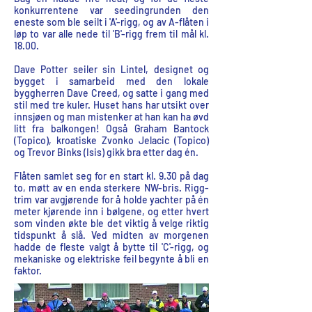
konkurrentene var seedingrunden den
eneste som ble seilt i 'A'-rigg, og av A-flåten i
løp to var alle nede til 'B'-rigg frem til mål kl.
18.00.
Dave Potter seiler sin Lintel, designet og
bygget i samarbeid med den lokale
byggherren Dave Creed, og satte i gang med
stil med tre kuler. Huset hans har utsikt over
innsjøen og man mistenker at han kan ha øvd
litt fra balkongen! Også Graham Bantock
(Topico), kroatiske Zvonko Jelacic (Topico)
og Trevor Binks (Isis) gikk bra etter dag én.
Flåten samlet seg for en start kl. 9.30 på dag
to, møtt av en enda sterkere NW-bris. Rigg-
trim var avgjørende for å holde yachter på én
meter kjørende inn i bølgene, og etter hvert
som vinden økte ble det viktig å velge riktig
tidspunkt å slå. Ved midten av morgenen
hadde de fleste valgt å bytte til 'C'-rigg, og
mekaniske og elektriske feil begynte å bli en
faktor.